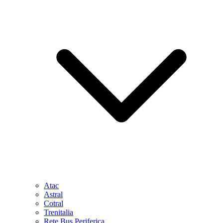
Atac
Astral
Cotral
Trenitalia
Rete Bus Periferica