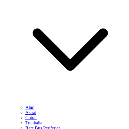
Atac
Astral
Cotral
Trenitalia
Rete Bus Periferica