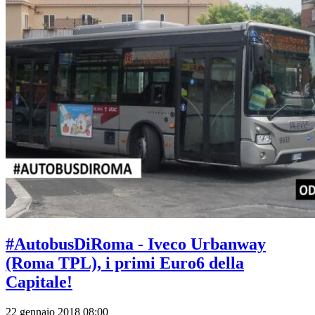
#AutobusDiRoma - Iveco Urbanway
(Roma TPL), i primi Euro6 della
Capitale!
22 gennaio 2018 08:00