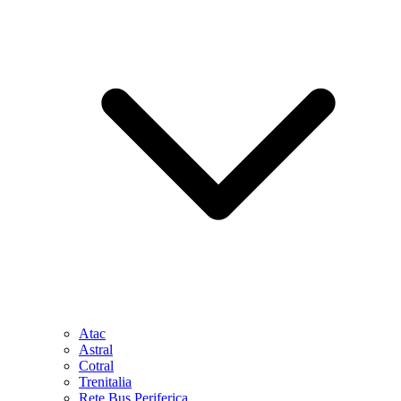
Atac
Astral
Cotral
Trenitalia
Rete Bus Periferica