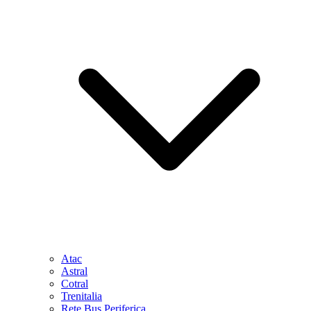
Atac
Astral
Cotral
Trenitalia
Rete Bus Periferica