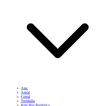
Atac
Astral
Cotral
Trenitalia
Rete Bus Periferica